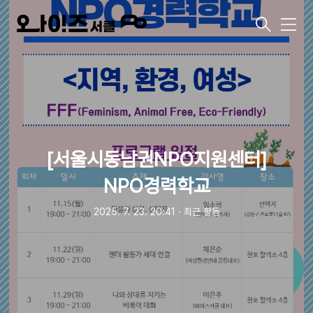
메
뉴
[서울시동남권NPO지원센터]
NPO경력학교
2025. 7. 23. 20:41
ㆍ
최근 활동