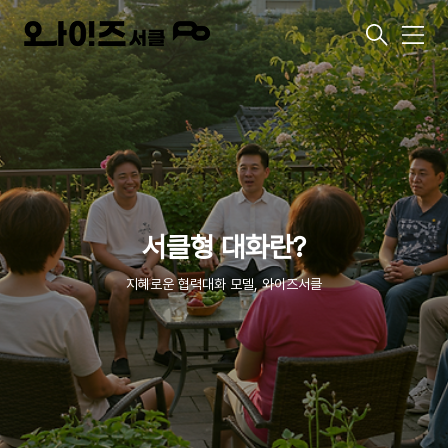
메
뉴
서클형 대화란?
지혜로운 협력대화 모델, 와이즈서클