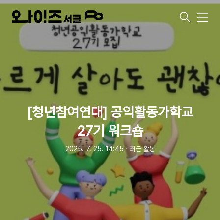
메
뉴
[청년참여연대] 공익활동가학교
27기 워크숍
2025. 7. 25. 14:45
ㆍ
최근 활동