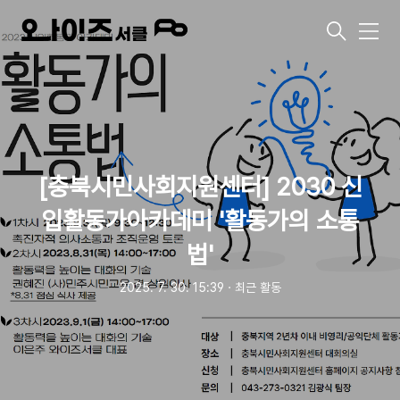
메
뉴
[충북시민사회지원센터] 2030 신
입활동가아카데미 '활동가의 소통
법'
2025. 7. 30. 15:39
ㆍ
최근 활동