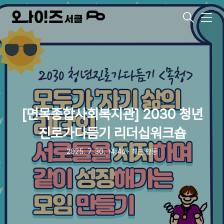
메
뉴
[면목종합사회복지관] 2030 청년
진로가다듬기 리더십워크숍
2025. 7. 30. 14:46
ㆍ
최근 활동