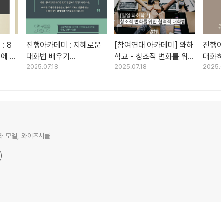
: 8
진행아카데미 : 지혜로운
[참여연대 아카데미] 와하
진행아
래에 올
대화법 배우기
학교 - 창조적 변화를 위한
대화하기
2025.07.18
2025.07.18
2025.
)
(2018.11.16 / 광주)
협력적 대화법
 모델, 와이즈서클