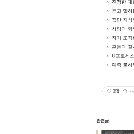
진정한 대
듣고 말하
집단 지성
사랑과 힘
자기 조직
혼돈과 질
U프로세스
예측 불허
공감
관련글