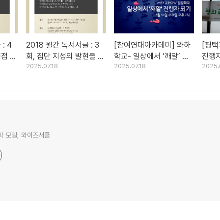
: 4
2018 월간 독서서클 : 3
[참여연대아카데미] 와하
[평택
형점 찾
회, 집단 지성의 발현을 만
학교- 일상에서 ‘깨알’ 진
진행자
2025.07.18
2025.07.18
2025.
나다 (2018.7.10)
행자 되기
간)
 모델, 와이즈서클