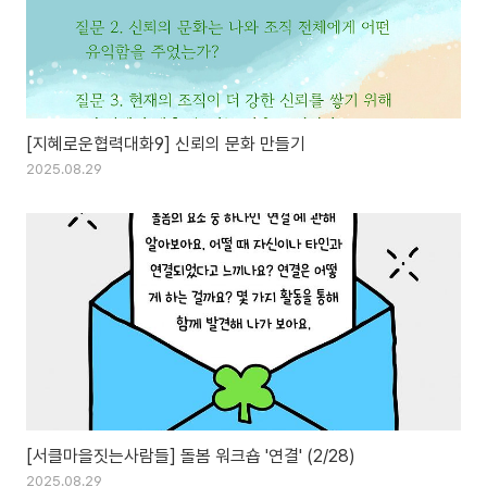
[지혜로운협력대화9] 신뢰의 문화 만들기
2025.08.29
[서클마을짓는사람들] 돌봄 워크숍 '연결' (2/28)
2025.08.29