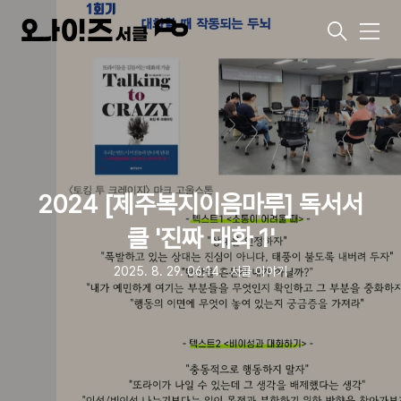
메
뉴
2024 [제주복지이음마루] 독서서
클 '진짜 대화 1'
2025. 8. 29. 06:14
ㆍ
서클 이야기