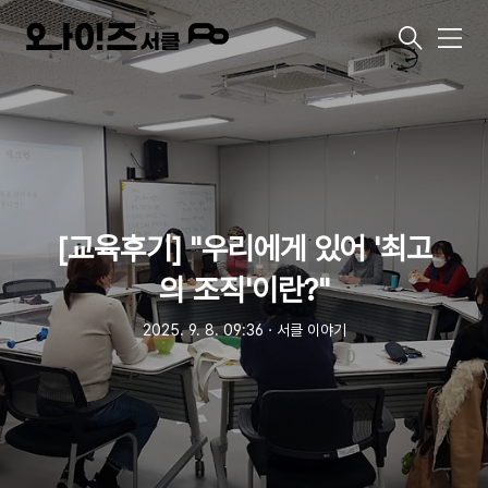
메
뉴
[교육후기] "우리에게 있어 '최고
의 조직'이란?"
2025. 9. 8. 09:36
ㆍ
서클 이야기