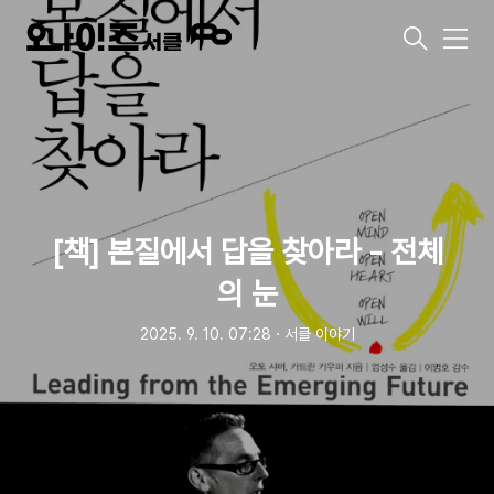
메
뉴
[책] 본질에서 답을 찾아라 - 전체
의 눈
2025. 9. 10. 07:28
ㆍ
서클 이야기