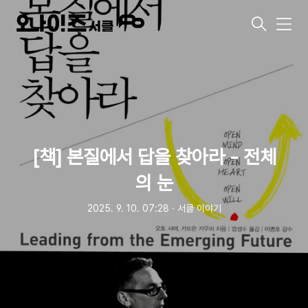
메
뉴
[책] 본질에서 답을 찾아라 - 전체
의 눈
2025. 9. 10. 07:28
ㆍ
서클 이야기