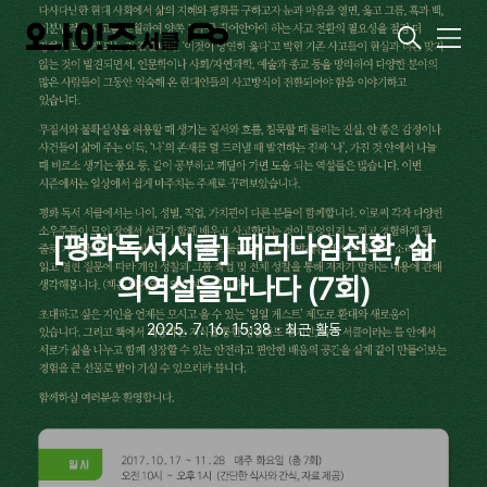
메
뉴
[평화독서서클] 패러다임전환, 삶
의역설을만나다 (7회)
2025. 7. 16. 15:38
ㆍ
최근 활동