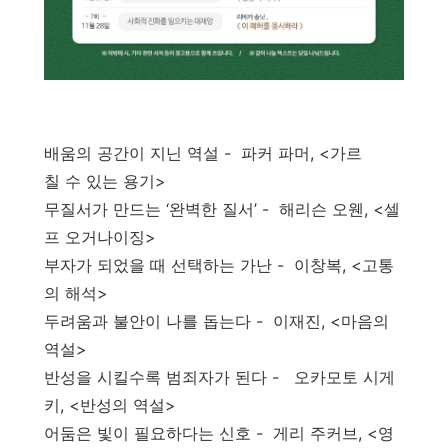
배움의 공간이 지닌 역설 - 파커 파머, <가르
칠 수 있는 용기>
무질서가 만드는 ‘완벽한 질서’ - 해리슨 오웬, <셀
프 오거나이징>
부자가 되었을 때 선택하는 가난 - 이창복, <고통
의 해석>
두려움과 불안이 나를 돕는다 - 이재진, <마음의
역설>
반성을 시킬수록 범죄자가 된다 - 오카모토 시게
키, <반성의 역설>
어둠은 빛이 필요하다는 신호 - 게리 주커브, <영