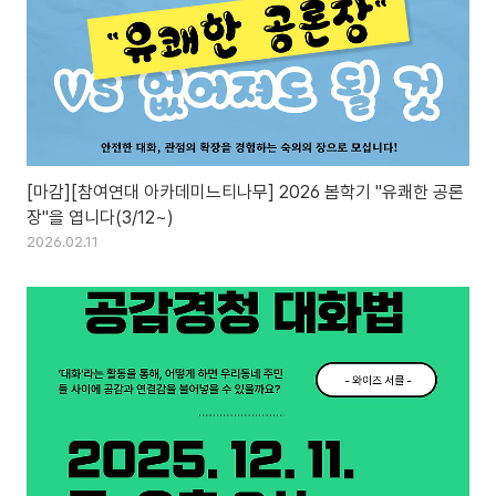
[마감][참여연대 아카데미느티나무] 2026 봄학기 "유쾌한 공론
장"을 엽니다(3/12~)
2026.02.11