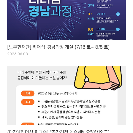
[노무현재단] 리더십_경남과정 개설 (7/18 토~ 8/8 토)
2026.06.08
(마감)[리더십 워크숍] "공감경청 연습해봐요"(6/19 금)