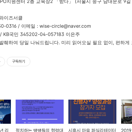
NPO지원센터 2층 교육장2 「받다」 (서울시 중구 남대문로 9길
, 와이즈서클
0-0316 / 이메일 : wise-circle@naver.com
/ KB국민 345202-04-057183 이은주
 발췌하여 당일 나눠드립니다. 미리 읽어오실 필요 없이, 편하게
구독하기
년 리
정치하는 땡땡들의 협력대
시흥시 마을 퍼실리테이터
201