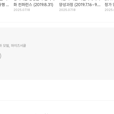
화행 열
화 컨퍼런스 (2019.8.31)
양성과정 (2019.7.16~9.5
정가
2025.07.18
2025.07.18
2025.
12.12
/ 총15회)
 모델, 와이즈서클