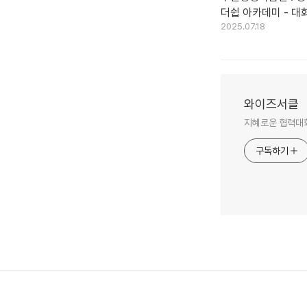
더쉽 아카데미 - 대
2025.07.18
차, 2기 (2019.9.7~
/ 총12회)
와이즈서클
지혜로운 협력대화
구독하기