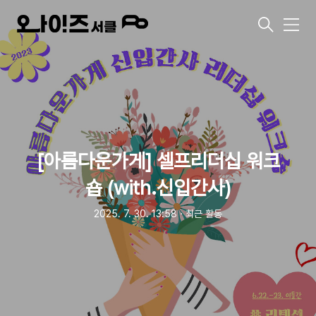
메
뉴
[아름다운가게] 셀프리더십 워크
숍 (with.신입간사)
2025. 7. 30. 13:58
ㆍ
최근 활동